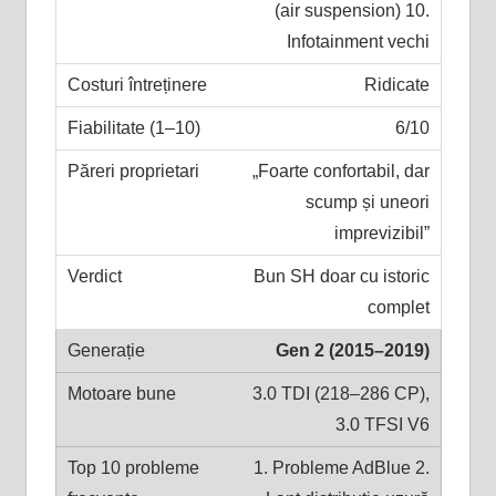
(air suspension) 10.
Infotainment vechi
Ridicate
6/10
„Foarte confortabil, dar
scump și uneori
imprevizibil”
Bun SH doar cu istoric
complet
Gen 2 (2015–2019)
3.0 TDI (218–286 CP),
3.0 TFSI V6
1. Probleme AdBlue 2.