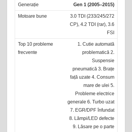
Gen 1 (2005–2015)
3.0 TDI (233/245/272
CP), 4.2 TDI (rar), 3.6
FSI
1. Cutie automată
problematică 2.
Suspensie
pneumatică 3. Brațe
față uzate 4. Consum
mare de ulei 5.
Probleme electrice
generale 6. Turbo uzat
7. EGR/DPF înfundat
8. Lămpi/LED defecte
9. Lăsare pe o parte