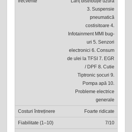
Lanț distribuție uzură
3. Suspensie
pneumatică
costisitoare 4.
Infotainment MMI bug-
uri 5. Senzori
electronici 6. Consum
de ulei la TFSI 7. EGR
/ DPF 8. Cutie
Tiptronic șocuri 9.
Pompa apă 10.
Probleme electrice
generale
Foarte ridicate
7/10