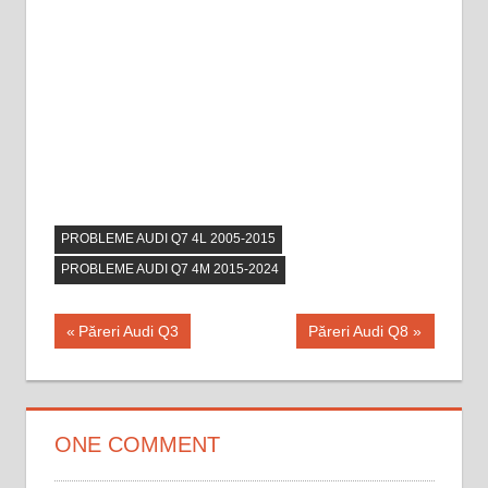
PROBLEME AUDI Q7 4L 2005-2015
PROBLEME AUDI Q7 4M 2015-2024
Navigare
Previous
Next
Păreri Audi Q3
Păreri Audi Q8
Post:
Post:
în
articole
ONE COMMENT