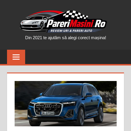
Skip
PAR
to
content
MAȘ
Din 2021 te ajutăm să alegi corect mașina!