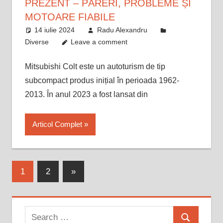
PREZENT – PĂRERI, PROBLEME ȘI
MOTOARE FIABILE
14 iulie 2024
Radu Alexandru
Diverse
Leave a comment
Mitsubishi Colt este un autoturism de tip
subcompact produs inițial în perioada 1962-
2013. În anul 2023 a fost lansat din
Articol Complet
Paginație
Next
1
2
»
Posts
articole
Search