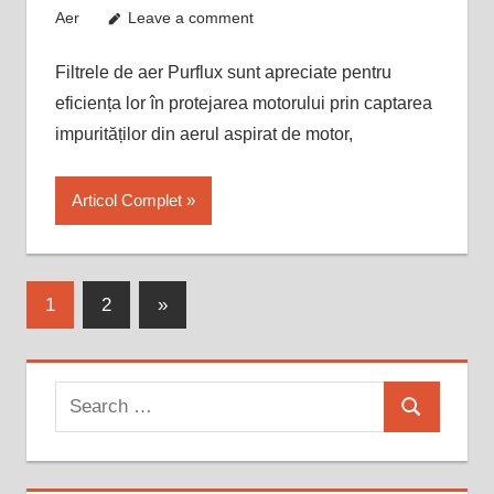
Aer
Leave a comment
Filtrele de aer Purflux sunt apreciate pentru
eficiența lor în protejarea motorului prin captarea
impurităților din aerul aspirat de motor,
Articol Complet
Paginație
Next
1
2
»
Posts
articole
Search
Search
for: