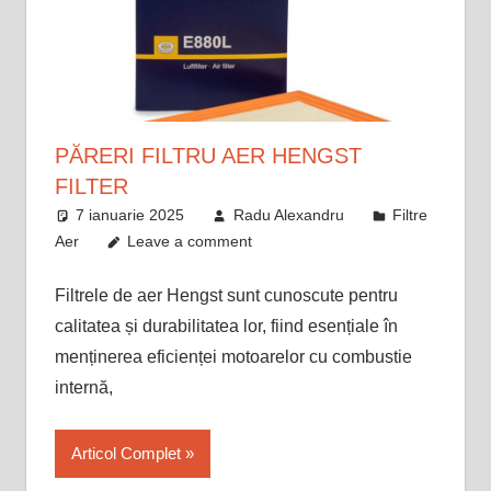
PĂRERI FILTRU AER HENGST
FILTER
7 ianuarie 2025
Radu Alexandru
Filtre
Aer
Leave a comment
Filtrele de aer Hengst sunt cunoscute pentru
calitatea și durabilitatea lor, fiind esențiale în
menținerea eficienței motoarelor cu combustie
internă,
Articol Complet