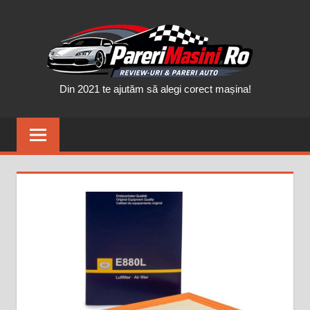
Skip
PAR
to
content
MAȘ
Din 2021 te ajutăm să alegi corect mașina!