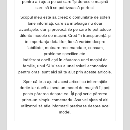
pentru a-i ajuta pe cei care își doresc o mașină
care să li se potrivească perfect.
Scopul meu este să creez o comunitate de șoferi
bine informați, care să înțeleagă nu doar
avantajele, dar și provocările pe care le pot aduce
diferite modele de mașini. Cred în transparență și
în importanța detaliilor, fie că vorbim despre
fiabilitate, motoare recomandate, consum,
probleme specifice etc.
Indiferent dacă ești în căutarea unei mașini de
familie, unui SUV sau a unei soluții economice
pentru oraș, sunt aici să te ajut prin aceste articole.
Sper că te-a ajutat acest articol cu informațiile
dorite iar dacă ai avut un model de mașină îți poți
posta părerea despre ea. Îți poți scrie părerea
printr-un simplu comentariu. Așa vei ajuta și alți
utilizatori să afle informații prețioase despre acel
model.