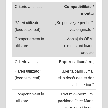
Compatibilitate /
montaj
„Se potrivește perfect”,
„ca originalul”
Montaj tip OEM,
dimensiuni foarte
precise
Raport calitate/preț
„Merită banii”, „mai
ieftin decât dealer dar
la fel de bun”
Preț mid–premium,
poziționat între Mann
și branduri buget