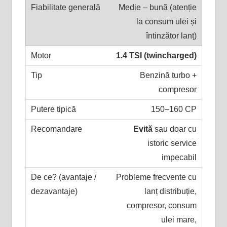
Medie – bună (atenție
la consum ulei și
întinzător lanț)
1.4 TSI (twincharged)
Benzină turbo +
compresor
150–160 CP
Evită
sau doar cu
istoric service
impecabil
Probleme frecvente cu
lanț distribuție,
compresor, consum
ulei mare,