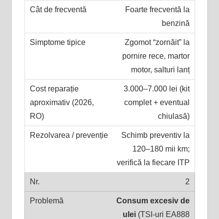
Foarte frecventă la
benzină
Zgomot “zornăit” la
pornire rece, martor
motor, salturi lanț
3.000–7.000 lei (kit
complet + eventual
chiulasă)
Schimb preventiv la
120–180 mii km;
verifică la fiecare ITP
2
Consum excesiv de
ulei
(TSI-uri EA888