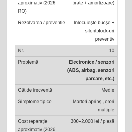
brațe + amortizoare)
Înlocuiește bucșe +
silentblock-uri
preventiv
10
Electronice / senzori
(ABS, airbag, senzori
parcare, etc.)
Medie
Martori aprinși, erori
multiple
300–2.000 lei / piesă