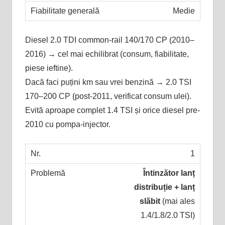
Medie
Diesel 2.0 TDI common-rail 140/170 CP (2010–
2016) → cel mai echilibrat (consum, fiabilitate,
piese ieftine).
Dacă faci puțini km sau vrei benzină → 2.0 TSI
170–200 CP (post-2011, verificat consum ulei).
Evită aproape complet 1.4 TSI și orice diesel pre-
2010 cu pompa-injector.
1
Întinzător lanț
distribuție + lanț
slăbit
(mai ales
1.4/1.8/2.0 TSI)