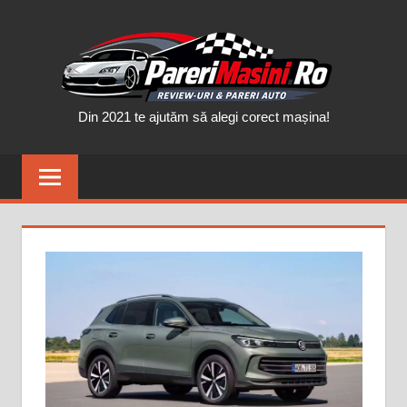
Skip
PAR
to
content
MAȘ
Din 2021 te ajutăm să alegi corect mașina!