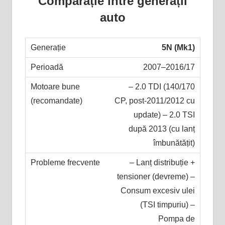
Comparație între generații
auto
5N (Mk1)
2007–2016/17
– 2.0 TDI (140/170
CP, post-2011/2012 cu
update) – 2.0 TSI
după 2013 (cu lanț
îmbunătățit)
– Lanț distribuție +
tensioner (devreme) –
Consum excesiv ulei
(TSI timpuriu) –
Pompa de