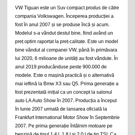
VW Tiguan este un Suv compact produs de către
compania Volkswagen. Începerea producției a
fost în anul 2007 și se produse încă și acum.
Modelul s-a vândut destul bine, fiind având un
preț optim raportat la preț-calitate. Este un model
bine vândut al companei VW, până în primăvara
lui 2020, 6 milioane de unități au fost vândute. În
anul 2019 producânduse peste 900.000 de
modele. Este o mașină practică și o alternativă
mai ieftină la Bmw X3 sau Q5. Prima generație a
fost prezentată inițial ca un concept la salonul
auto LA Auto Show în 2007. Producția a început
în Iunie 2007 urmată de lansarea oficială la
Frankfurt International Motor Show în Septembrie
2007. Pe prima generație întâlnim motoare pe
benzină de tipul 1.4 l, 1.8 l și 2.0 l de tip TSI. Ca