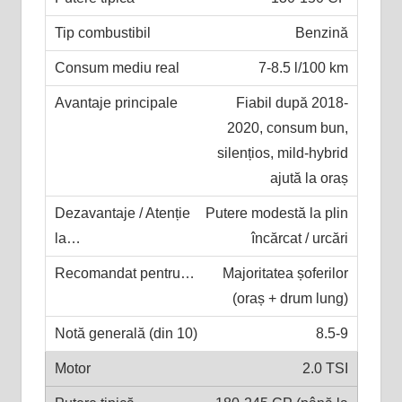
Benzină
7-8.5 l/100 km
Fiabil după 2018-
2020, consum bun,
silențios, mild-hybrid
ajută la oraș
Putere modestă la plin
încărcat / urcări
Majoritatea șoferilor
(oraș + drum lung)
8.5-9
2.0 TSI