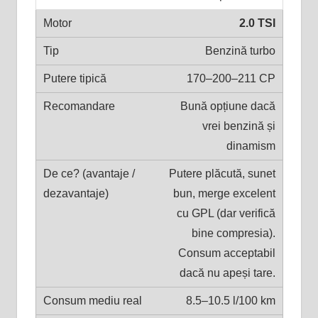
2.0 TSI
Benzină turbo
170–200–211 CP
Bună opțiune dacă
vrei benzină și
dinamism
Putere plăcută, sunet
bun, merge excelent
cu GPL (dar verifică
bine compresia).
Consum acceptabil
dacă nu apeși tare.
8.5–10.5 l/100 km