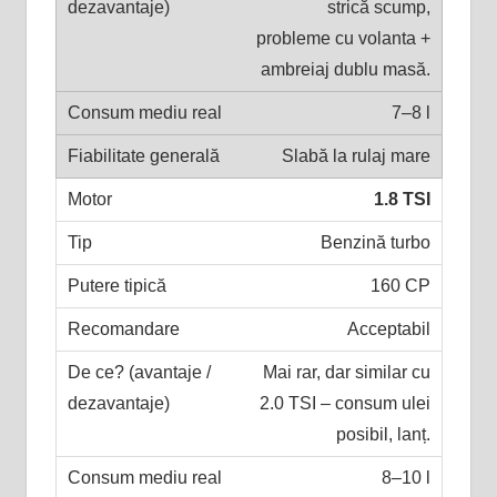
strică scump,
probleme cu volanta +
ambreiaj dublu masă.
7–8 l
Slabă la rulaj mare
1.8 TSI
Benzină turbo
160 CP
Acceptabil
Mai rar, dar similar cu
2.0 TSI – consum ulei
posibil, lanț.
8–10 l