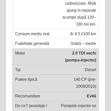
carbonizare. Mulți
ajung la reparații
scumpe după 120–
180 mii km.
8–9.5 l/100 km
Slabă – medie
2.0 TDI vechi
(pompa-injector)
Diesel
140 CP (pre-
2009/2010)
Evită
Pompele-injector se