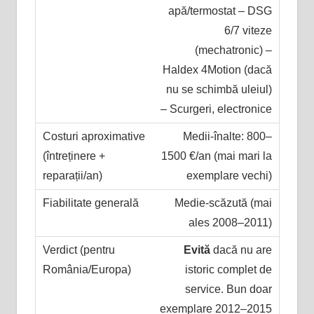
apă/termostat – DSG
6/7 viteze
(mechatronic) –
Haldex 4Motion (dacă
nu se schimbă uleiul)
– Scurgeri, electronice
Medii-înalte: 800–
1500 €/an (mai mari la
exemplare vechi)
Medie-scăzută (mai
ales 2008–2011)
Evită
dacă nu are
istoric complet de
service. Bun doar
exemplare 2012–2015