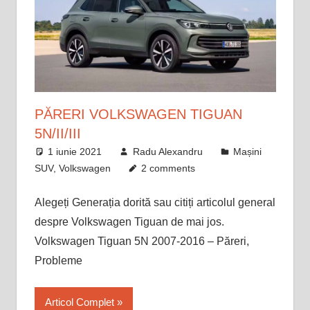
PĂRERI VOLKSWAGEN TIGUAN
5N/II/III
1 iunie 2021
Radu Alexandru
Mașini
SUV
,
Volkswagen
2 comments
Alegeți Generația dorită sau citiți articolul general
despre Volkswagen Tiguan de mai jos.
Volkswagen Tiguan 5N 2007-2016 – Păreri,
Probleme
Articol Complet