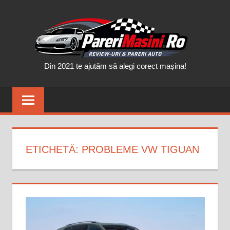
Skip
PAR
to
content
MAȘ
Din 2021 te ajutăm să alegi corect mașina!
ETICHETĂ:
PROBLEME VW TIGUAN