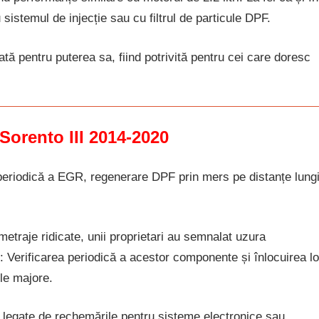
 sistemul de injecție sau cu filtrul de particule DPF.
tă pentru puterea sa, fiind potrivită pentru cei care doresc
Sorento III 2014-2020
periodică a EGR, regenerare DPF prin mers pe distanțe lung
metraje ridicate, unii proprietari au semnalat uzura
ție: Verificarea periodică a acestor componente și înlocuirea lo
le majore.
 legate de rechemările pentru sisteme electronice sau