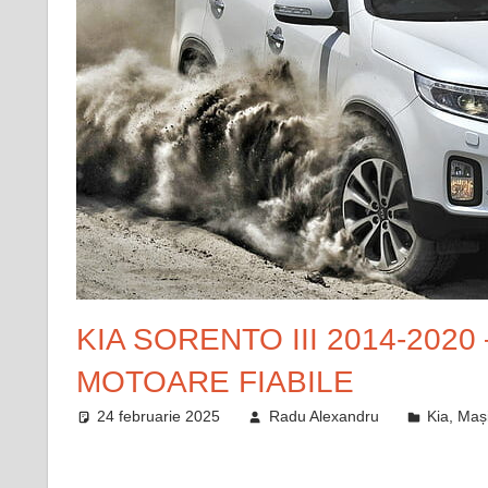
KIA SORENTO III 2014-202
MOTOARE FIABILE
24 februarie 2025
Radu Alexandru
Kia
,
Maș