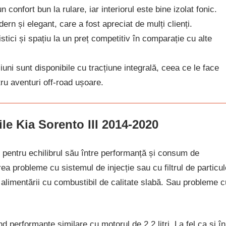
 confort bun la rulare, iar interiorul este bine izolat fonic.
ern și elegant, care a fost apreciat de mulți clienți.
stici și spațiu la un preț competitiv în comparație cu alte
iuni sunt disponibile cu tracțiune integrală, ceea ce le face
tru aventuri off-road ușoare.
le Kia Sorento III 2014-2020
 pentru echilibrul său între performanță și consum de
rea probleme cu sistemul de injecție sau cu filtrul de particul
 alimentării cu combustibil de calitate slabă. Sau probleme c
d performanțe similare cu motorul de 2.2 litri. La fel ca și în