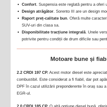
Confort
. Suspensia este reglată pentru a oferi un
Design atrăgător
. Sorento III are un design mod
Raport preț-calitate bun
. Oferă multe caracteri
SUV-uri din clasa sa.
Disponibilitate tracțiune integrală
. Unele vers
potrivite pentru condiții de drum dificile sau pen
Motoare bune și fiabi
2.2 CRDI 197 CP.
Acest motor diesel este apreciat
combustibil. Este considerat a fi fiabil, dar pot apă
DPF în cazul utilizării preponderente în oraș sau a
EGR-ul.
2.0 CRDI 185 CP.
O altă opțiune diesel bună, oferin