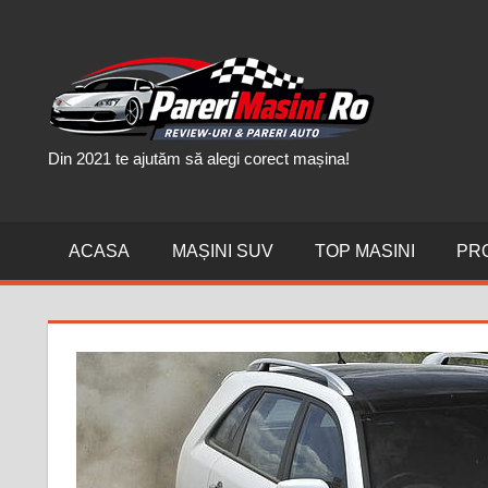
Skip
to
PAR
content
MAȘI
Din 2021 te ajutăm să alegi corect mașina!
ACASA
MAȘINI SUV
TOP MASINI
PR