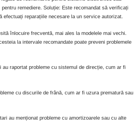
 pentru remediere. Soluție: Este recomandat să verificați
 efectuați reparațiile necesare la un service autorizat.
ită înlocuire frecventă, mai ales la modelele mai vechi.
a acesteia la intervale recomandate poate preveni problemele
i au raportat probleme cu sistemul de direcție, cum ar fi
bleme cu discurile de frână, cum ar fi uzura prematură sau
tari au menționat probleme cu amortizoarele sau cu alte