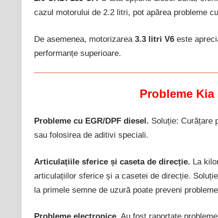
cazul motorului de 2.2 litri, pot apărea probleme cu
De asemenea, motorizarea
3.3 litri V6
este aprecia
performanțe superioare.
Probleme Kia 
Probleme cu EGR/DPF diesel.
Soluție: Curățare 
sau folosirea de aditivi speciali.
Articulațiile sferice și caseta de direcție.
La kilo
articulațiilor sferice și a casetei de direcție. Solu
la primele semne de uzură poate preveni probleme
Probleme electronice.
Au fost raportate probleme