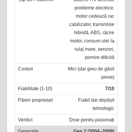
probleme electrice,
motor cedează rar,
catalizator, transmisie
hibridă, ABS, răcire
motor, consum ulei la
rulaj mare, senzori,
pornire dificilă
Mici (dar greu de găsit
piese)
7/10
Fiabil dar depășit
tehnologic
Doar pentru pasionați
Gen 2 (2004–2009)