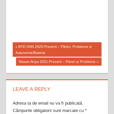
Navigare
Previous
BYD HAN 2020-Prezent – Păreri, Probleme și
Post:
Autonomie/Baterie
în
Next
Nissan Ariya 2021-Prezent – Păreri și Probleme
articole
Post:
LEAVE A REPLY
Adresa ta de email nu va fi publicată.
Câmpurile obligatorii sunt marcate cu
*