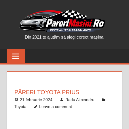
Skip
PAR
to
content
MAȘ
Din 2021 te ajutăm să alegi corect mașina!
PĂRERI TOYOTA PRIUS
21 februarie 2024
Radu Alexandru
Toyota
Leave a comment