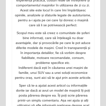
experiență practică, costuri reale de întreținere și
comportamentul mașinilor în utilizarea de zi cu zi.
Acest site este locul în care îmi împărtășesc
opiniile, analizele și sfaturile legate de autoturisme,
pentru a-i ajuta pe cei care își doresc o mașină
care să li se potrivească perfect.
Scopul meu este să creez o comunitate de șoferi
bine informați, care să înțeleagă nu doar
avantajele, dar și provocările pe care le pot aduce
diferite modele de mașini. Cred în transparență și
în importanța detaliilor, fie că vorbim despre
fiabilitate, motoare recomandate, consum,
probleme specifice etc.
Indiferent dacă ești în căutarea unei mașini de
familie, unui SUV sau a unei soluții economice
pentru oraș, sunt aici să te ajut prin aceste articole.
Sper că te-a ajutat acest articol cu informațiile
dorite iar dacă ai avut un model de mașină îți poți
posta părerea despre ea. Îți poți scrie părerea
printr-un simplu comentariu. Așa vei ajuta și alți
utilizatori să afle informații prețioase despre acel