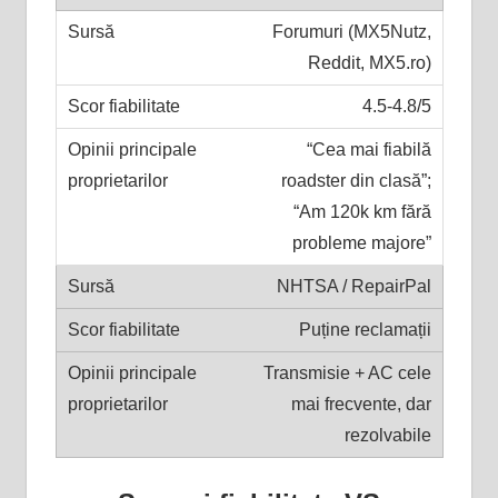
Forumuri (MX5Nutz,
Reddit, MX5.ro)
4.5-4.8/5
“Cea mai fiabilă
roadster din clasă”;
“Am 120k km fără
probleme majore”
NHTSA / RepairPal
Puține reclamații
Transmisie + AC cele
mai frecvente, dar
rezolvabile