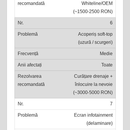
Whiteline/OEM
(~1500-2500 RON)
6
Acoperiș soft-top
(uzură / scurgeri)
Medie
Toate
Curățare drenaje +
înlocuire la nevoie
(~3000-5000 RON)
7
Ecran infotainment
(delaminare)