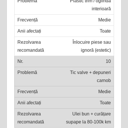
Plastic trim / oglindă
interioară
Medie
Toate
Înlocuire piese sau
ignoră (estetic)
10
Tic valve + depuneri
carnob
Medie
Toate
Ulei bun + curățare
supape la 80-100k km