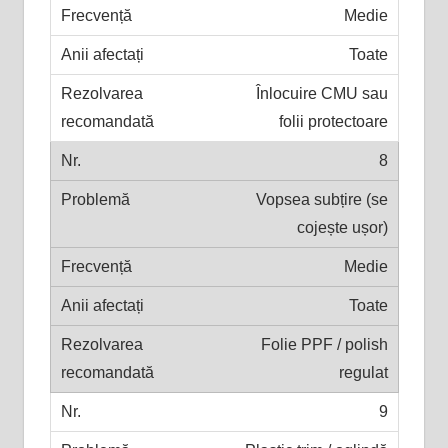
Medie
Toate
Înlocuire CMU sau
folii protectoare
8
Vopsea subțire (se
cojește ușor)
Medie
Toate
Folie PPF / polish
regulat
9