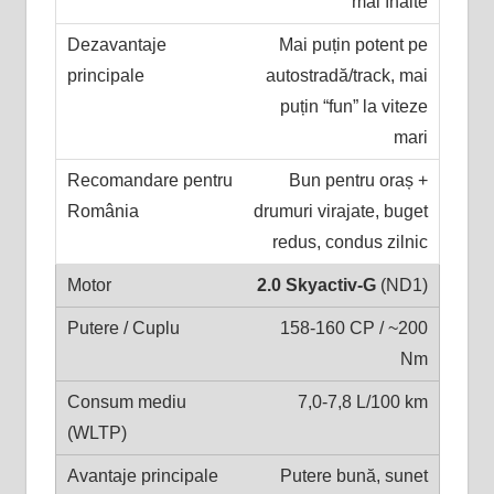
mai înalte
Mai puțin potent pe
autostradă/track, mai
puțin “fun” la viteze
mari
Bun pentru oraș +
drumuri virajate, buget
redus, condus zilnic
2.0 Skyactiv-G
(ND1)
158-160 CP / ~200
Nm
7,0-7,8 L/100 km
Putere bună, sunet