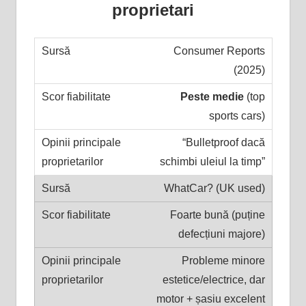
proprietari
Consumer Reports
(2025)
Peste medie
(top
sports cars)
“Bulletproof dacă
schimbi uleiul la timp”
WhatCar? (UK used)
Foarte bună (puține
defecțiuni majore)
Probleme minore
estetice/electrice, dar
motor + șasiu excelent