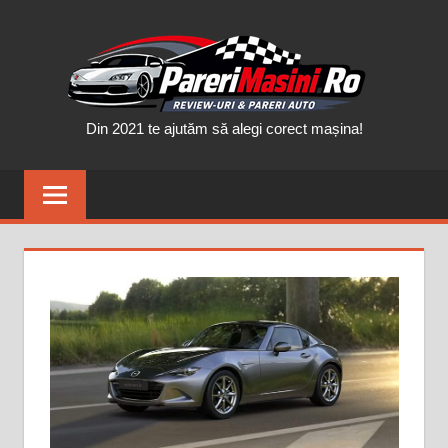
Skip
PAR
to
content
MAȘ
Din 2021 te ajutăm să alegi corect mașina!