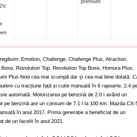
premium
2V,
e
een
 regăsim: Emotion, Challenge, Challenge Plus, Atraction,
n Bose, Rovolution Top, Revolution Top Bose, Homura Plus,
i Plus fiind cea mai scumpă dar și cea mai bine dotată. C
utere cu tracțiune față și cutie manuală în 6 rapoarte, 2.4 p
misie automată. Motorizarea pe benzină de 2.0 l având un
tot pe benzină are un consum de 7.1 l la 100 km. Mazda CX-
 lansată în anul 2017. Prima generație a beneficiat de un
at de un facelit în anul 2021.