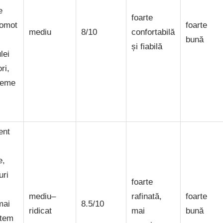
e
foarte
gomot
foarte
mediu
8/10
confortabilă
bună
și fiabilă
lei
ri,
leme
ent
e,
uri
foarte
mediu–
rafinată,
foarte
mai
8.5/10
ridicat
mai
bună
stem