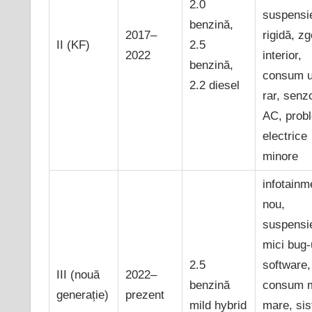
2.0
suspensi
benzină,
2017–
rigidă, z
II (KF)
2.5
2022
interior,
benzină,
consum u
2.2 diesel
rar, senzo
AC, prob
electrice
minore
infotainm
nou,
suspensi
mici bug-
2.5
software,
III (nouă
2022–
benzină
consum 
generație)
prezent
mild hybrid
mare, si