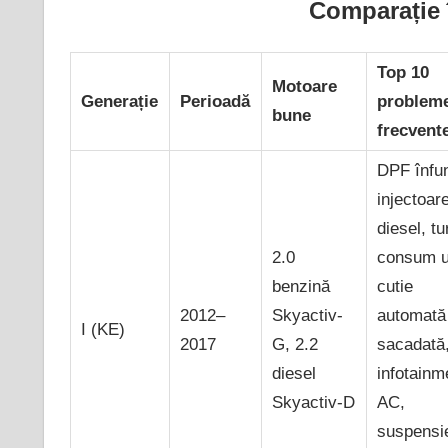
Comparație î
Top 10
Motoare
Generație
Perioadă
problem
bune
frecvent
DPF înfun
injectoar
diesel, tu
2.0
consum ul
benzină
cutie
2012–
Skyactiv-
automată
I (KE)
2017
G, 2.2
sacadată
diesel
infotainm
Skyactiv-D
AC,
suspensi