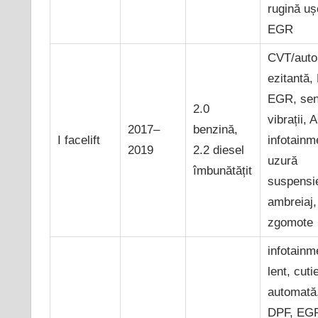
rugină uș
EGR
CVT/aut
ezitantă,
EGR, sen
2.0
vibrații, 
2017–
benzină,
I facelift
infotainm
2019
2.2 diesel
uzură
îmbunătățit
suspensi
ambreiaj,
zgomote
infotainm
lent, cuti
automată
DPF, EG