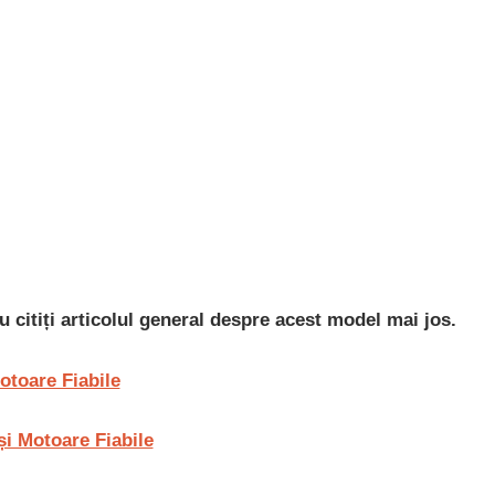
 citiți articolul general despre acest model mai jos.
otoare Fiabile
și Motoare Fiabile