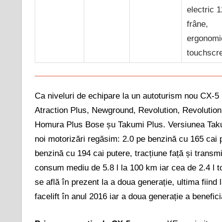
electric 1
frâne,
ergonomi
touchscr
Ca niveluri de echipare la un autoturism nou CX-5
Atraction Plus, Newground, Revolution, Revolutio
Homura Plus Bose șu Takumi Plus. Versiunea Takum
noi motorizări regăsim: 2.0 pe benzină cu 165 cai p
benzină cu 194 cai putere, tracțiune față și trans
consum mediu de 5.8 l la 100 km iar cea de 2.4 l 
se află în prezent la a doua generație, ultima fiind
facelift în anul 2016 iar a doua generație a benefici