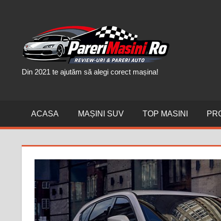
Skip
to
PAR
content
MAȘI
Din 2021 te ajutăm să alegi corect mașina!
ACASA
MAȘINI SUV
TOP MASINI
PR