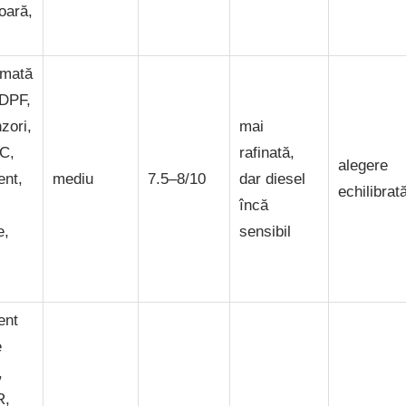
oară,
omată
 DPF,
zori,
mai
AC,
rafinată,
alegere
ent,
mediu
7.5–8/10
dar diesel
echilibrat
încă
e,
sensibil
ent
e
,
R,