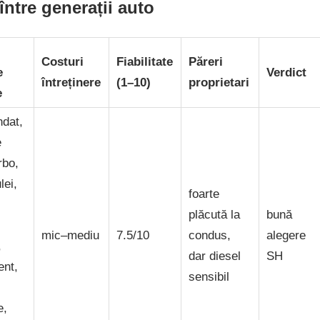
ntre generații auto
Costuri
Fiabilitate
Păreri
e
Verdict
întreținere
(1–10)
proprietari
e
dat,
e
rbo,
ei,
foarte
plăcută la
bună
mic–mediu
7.5/10
condus,
alegere
,
dar diesel
SH
ent,
sensibil
e,