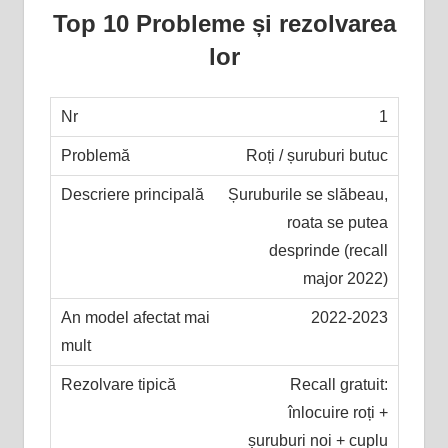
Top 10 Probleme și rezolvarea
lor
1
Roți / șuruburi butuc
Șuruburile se slăbeau,
roata se putea
desprinde (recall
major 2022)
2022-2023
Recall gratuit:
înlocuire roți +
șuruburi noi + cuplu