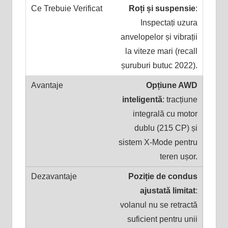
Roți și suspensie
:
Inspectați uzura
anvelopelor și vibrații
la viteze mari (recall
șuruburi butuc 2022).
Opțiune AWD
inteligentă
: tracțiune
integrală cu motor
dublu (215 CP) și
sistem X-Mode pentru
teren ușor.
Poziție de condus
ajustată limitat
:
volanul nu se retractă
suficient pentru unii