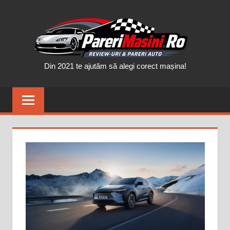
Skip
PAR
to
content
MAȘ
Din 2021 te ajutăm să alegi corect mașina!