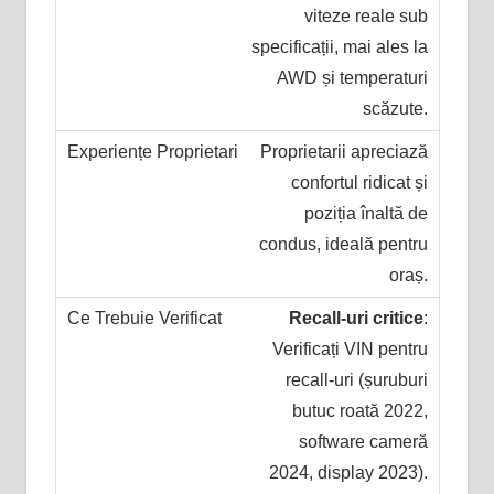
viteze reale sub
specificații, mai ales la
AWD și temperaturi
scăzute.
Proprietarii apreciază
confortul ridicat și
poziția înaltă de
condus, ideală pentru
oraș.
Recall-uri critice
:
Verificați VIN pentru
recall-uri (șuruburi
butuc roată 2022,
software cameră
2024, display 2023).