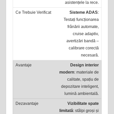
asistențele la rece.
Sisteme ADAS
:
Testați funcționarea
frânării automate,
cruise adaptiv,
avertizări bandă –
calibrare corectă
necesară.
Design interior
modern
: materiale de
calitate, spațiu de
depozitare inteligent,
lumină ambientală.
Vizibilitate spate
limitată
: stâlpi groși și