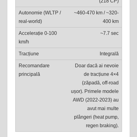
(218 CP)
~460-470 km / ~320-
400 km
~7.7 sec
Integrală
Doar dacă ai nevoie
de tracțiune 4×4
(zăpadă, off-road
ușor). Primele modele
AWD (2022-2023) au
avut mai multe
plângeri (heat pump,
regen braking).