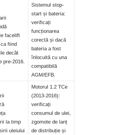
Sistemul stop-
start și bateria:
arii
verificați
ndă
funcționarea
e facelift
corectă și dacă
ca fiind
bateria a fost
ile decât
înlocuită cu una
e pre-2016.
compatibilă
AGM/EFB.
Motorul 1.2 TCe
rii
(2013-2016):
ză
verificați
nța
consumul de ulei,
rii la timp
zgomote de lanț
sirii uleiului
de distribuție și