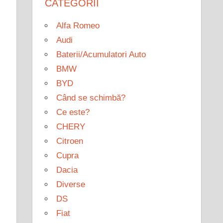
CATEGORII
Alfa Romeo
Audi
Baterii/Acumulatori Auto
BMW
BYD
Când se schimbă?
Ce este?
CHERY
Citroen
Cupra
Dacia
Diverse
DS
Fiat