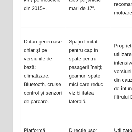
recoman
din 2015+.
mari de 17″.
motoare
Dotări generoase
Spațiu limitat
Propriet
chiar și pe
pentru cap în
utilizar
versiunile de
spate pentru
intensiv
bază:
pasagerii înalți;
versiuni
climatizare,
geamuri spate
din cauz
Bluetooth, cruise
mici care reduc
de înfun
control și senzori
vizibilitatea
filtrului
de parcare.
laterală.
Platformă
Direcție ușor
Utilizato