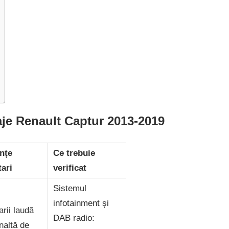
aje Renault Captur 2013-2019
nțe
Ce trebuie
tari
verificat
Sistemul
infotainment și
arii laudă
DAB radio:
înaltă de