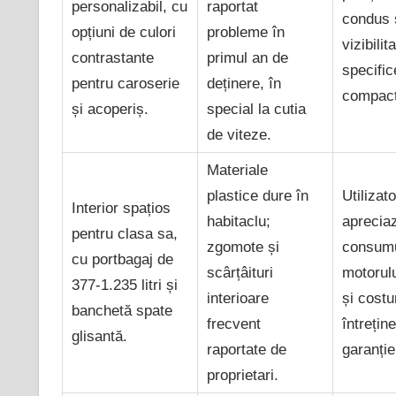
personalizabil, cu
raportat
condus 
opțiuni de culori
probleme în
vizibili
contrastante
primul an de
specifi
pentru caroserie
deținere, în
compact
și acoperiș.
special la cutia
de viteze.
Materiale
plastice dure în
Utilizato
Interior spațios
habitaclu;
aprecia
pentru clasa sa,
zgomote și
consumu
cu portbagaj de
scârțâituri
motorulu
377-1.235 litri și
interioare
și costu
banchetă spate
frecvent
întreține
glisantă.
raportate de
garanție
proprietari.