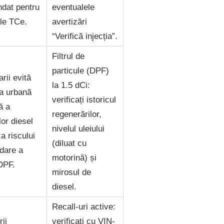
dat pentru
eventualele
le TCe.
avertizări
“Verifică injecția”.
Filtrul de
particule (DPF)
arii evită
la 1.5 dCi:
ea urbană
verificați istoricul
ă a
regenerărilor,
lor diesel
nivelul uleiului
a riscului
(diluat cu
dare a
motorină) și
 DPF.
mirosul de
diesel.
Recall-uri active:
rii
verificați cu VIN-