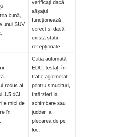
verificați dacă
și
afișajul
tatea bună,
funcționează
ce unui SUV
corect și dacă
.
există stații
recepționate.
Cutia automată
rii
EDC: testați în
ză
trafic aglomerat
l redus al
pentru smucituri,
i 1.5 dCi
întârzieri la
rile mici de
schimbare sau
re în
judder la
.
plecarea de pe
loc.