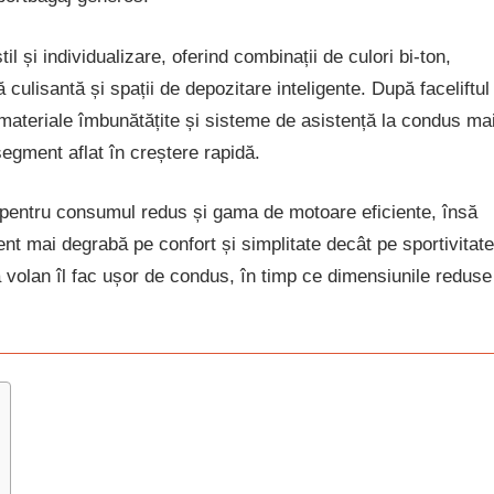
l și individualizare, oferind combinații de culori bi-ton,
 culisantă și spații de depozitare inteligente. După faceliftul
 materiale îmbunătățite și sisteme de asistență la condus ma
egment aflat în creștere rapidă.
t pentru consumul redus și gama de motoare eficiente, însă
t mai degrabă pe confort și simplitate decât pe sportivitate
la volan îl fac ușor de condus, în timp ce dimensiunile reduse