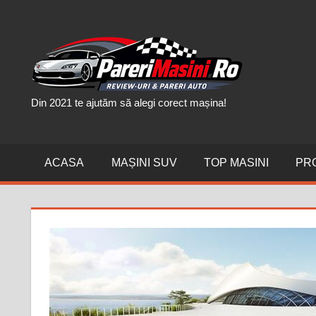
Skip
to
PAR
content
MAȘI
Din 2021 te ajutăm să alegi corect mașina!
ACASA
MAȘINI SUV
TOP MASINI
PR