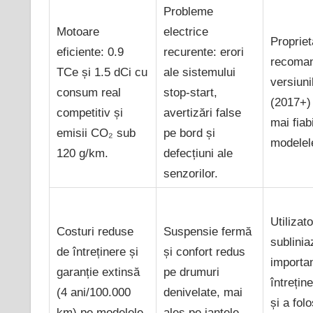
Probleme
Motoare
electrice
Propriet
eficiente: 0.9
recurente: erori
recoma
TCe și 1.5 dCi cu
ale sistemului
versiunil
consum real
stop-start,
(2017+) 
competitiv și
avertizări false
mai fiab
emisii CO₂ sub
pe bord și
modelel
120 g/km.
defecțiuni ale
senzorilor.
Utilizato
Costuri reduse
Suspensie fermă
sublinia
de întreținere și
și confort redus
importa
garanție extinsă
pe drumuri
întreține
(4 ani/100.000
denivelate, mai
și a folo
km) pe modelele
ales pe jantele