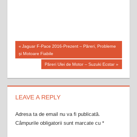
Navigare
Previous
Jaguar F-Pace 2016-Prezent – Păreri, Probleme
Post:
și Motoare Fiabile
în
Next
Păreri Ulei de Motor – Suzuki Ecstar
articole
Post:
LEAVE A REPLY
Adresa ta de email nu va fi publicată.
Câmpurile obligatorii sunt marcate cu
*