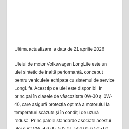
Ultima actualizare la data de 21 aprilie 2026
Uleiul de motor Volkswagen LongLife este un
ulei sintetic de înaltă performanță, conceput
pentru vehiculele echipate cu sistemul de service
LongLife. Acest tip de ulei este disponibil în
principal în clasele de vâscozitate 0W-30 și 0W-
40, care asigură protecția optimă a motorului la
temperaturi scăzute și în condiții de uzură
redusă. Principalele standarde asociate acestui
ulei sunt VW 503.00, 503.01, 504.00 și 505.00,