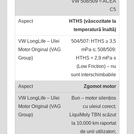
VW 508/509 = ACEA
C5
HTHS (vâscozitate la
temperatură înaltă)
504/507: HTHS ≥ 3,5
mPa·s; 508/509:
HTHS < 2,9 mPa·s
(Low Friction) – nu
sunt interschimbabile
Zgomot motor
Bun – motor silențios
cu uleiul corect;
LiquiMoly TBN scăzut
la 10.000 km raportat
de unii utilizatori;