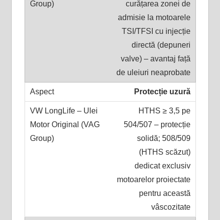
curățarea zonei de
admisie la motoarele
TSI/TFSI cu injecție
directă (depuneri
valve) – avantaj față
de uleiuri neaprobate
Protecție uzură
HTHS ≥ 3,5 pe
504/507 – protecție
solidă; 508/509
(HTHS scăzut)
dedicat exclusiv
motoarelor proiectate
pentru această
vâscozitate