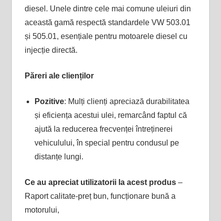
diesel. Unele dintre cele mai comune uleiuri din
această gamă respectă standardele VW 503.01
și 505.01, esențiale pentru motoarele diesel cu
injecție directă​.
Păreri ale clienților
Pozitive
: Mulți clienți apreciază durabilitatea
și eficiența acestui ulei, remarcând faptul că
ajută la reducerea frecvenței întreținerei
vehiculului, în special pentru condusul pe
distanțe lungi​.
Ce au apreciat utilizatorii la acest produs
–
Raport calitate-preț bun, funcționare bună a
motorului,