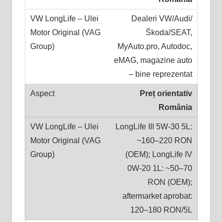
Dealeri VW/Audi/
Škoda/SEAT,
MyAuto.pro, Autodoc,
eMAG, magazine auto
– bine reprezentat
Preț orientativ
România
LongLife III 5W-30 5L:
~160–220 RON
(OEM); LongLife IV
0W-20 1L: ~50–70
RON (OEM);
aftermarket aprobat:
120–180 RON/5L