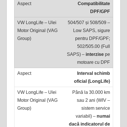
Compatibilitate
DPF/GPF
504/507 și 508/509 –
Low SAPS, sigure
pentru DPF/GPF;
502/505.00 (Full
SAPS) –
interzise
pe
motoare cu DPF
Interval schimb
oficial (LongLife)
Până la 30.000 km
sau 2 ani (WIV –
sistem service
variabil) –
numai
dacă indicatorul de