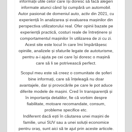
informații utile celor care își doresc să facă alegeri
informate atunci când își cumpără un automobil.
Autor pasionat de domeniul auto, activ din 2021, cu
experiență în analizarea și evaluarea mașinilor din
perspectiva utilizatorului real. Ofer opinii bazate pe
experiență practică, costuri reale de întreținere și
comportamentul mașinilor în utilizarea de zi cu zi.
Acest site este locul în care îmi împărtășesc
opiniile, analizele și sfaturile legate de autoturisme,
pentru a-i ajuta pe cei care își doresc o mașină
care să li se potrivească perfect.
Scopul meu este să creez o comunitate de șoferi
bine informați, care să înțeleagă nu doar
avantajele, dar și provocările pe care le pot aduce
diferite modele de mașini. Cred în transparență și
în importanța detaliilor, fie că vorbim despre
fiabilitate, motoare recomandate, consum,
probleme specifice etc.
Indiferent dacă ești în căutarea unei mașini de
familie, unui SUV sau a unei soluții economice
pentru oraș, sunt aici să te ajut prin aceste articole.