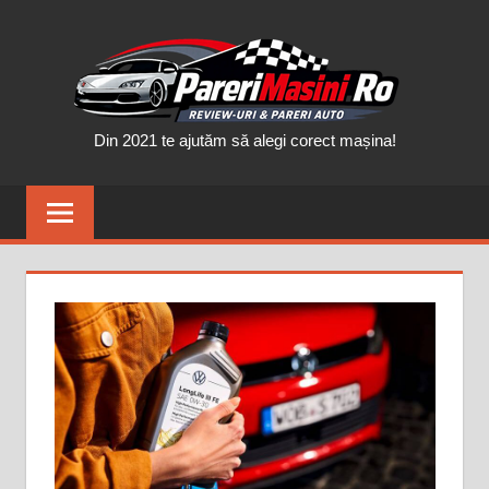
Skip
PAR
to
content
MAȘ
Din 2021 te ajutăm să alegi corect mașina!