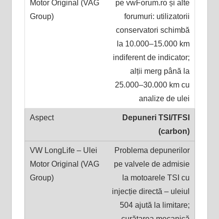
pe vwForum.ro și alte
forumuri: utilizatorii
conservatori schimbă
la 10.000–15.000 km
indiferent de indicator;
alții merg până la
25.000–30.000 km cu
analize de ulei
Depuneri TSI/TFSI
(carbon)
Problema depunerilor
pe valvele de admisie
la motoarele TSI cu
injecție directă – uleiul
504 ajută la limitare;
curățarea mecanică