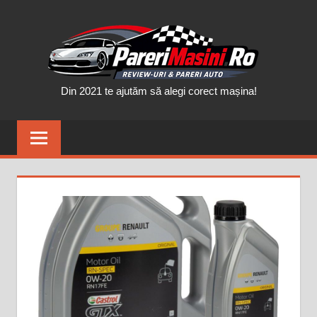
Skip
PAR
to
content
MAȘ
Din 2021 te ajutăm să alegi corect mașina!