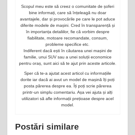
Scopul meu este să creez o comunitate de șoferi
bine informați, care să înțeleagă nu doar
avantajele, dar și provocările pe care le pot aduce
diferite modele de mașini. Cred în transparență și
în importanța detaliilor, fie că vorbim despre
fiabilitate, motoare recomandate, consum,
probleme specifice etc.
Indiferent dacă ești în căutarea unei mașini de
familie, unui SUV sau a unei soluții economice
pentru oraș, sunt aici să te ajut prin aceste articole.
Sper că te-a ajutat acest articol cu informațiile
dorite iar dacă ai avut un model de mașină îți poți
posta părerea despre ea. Îți poți scrie părerea
printr-un simplu comentariu. Așa vei ajuta și alți
utilizatori să afle informații prețioase despre acel
model.
Postări similare