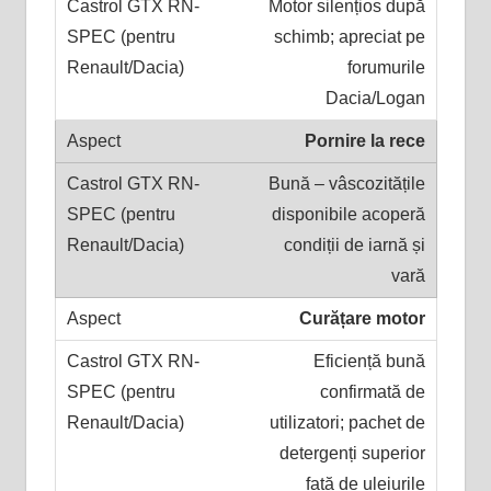
Motor silențios după
schimb; apreciat pe
forumurile
Dacia/Logan
Pornire la rece
Bună – vâscozitățile
disponibile acoperă
condiții de iarnă și
vară
Curățare motor
Eficiență bună
confirmată de
utilizatori; pachet de
detergenți superior
față de uleiurile