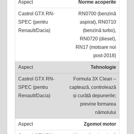
Norme acoperite
RN0700 (benzină
aspirat), RN0710
(benzină turbo),
RN0720 (diesel),
RN17 (motoare noi
post-2018)
Tehnologie
Formula 3X Clean –
captează, controlează
și curăță depunerile;
previne formarea
nămolului
Zgomot motor