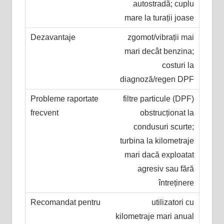
autostradă; cuplu
mare la turații joase
zgomot/vibrații mai
mari decât benzina;
costuri la
diagnoză/regen DPF
filtre particule (DPF)
obstrucționat la
condusuri scurte;
turbina la kilometraje
mari dacă exploatat
agresiv sau fără
întreținere
utilizatori cu
kilometraje mari anual