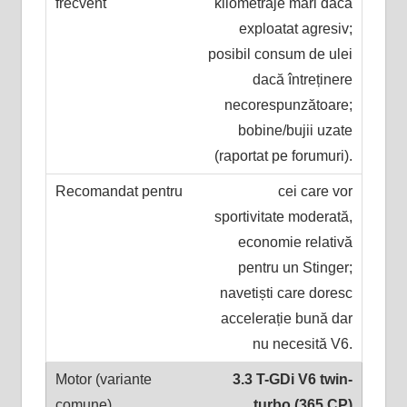
kilometraje mari dacă
exploatat agresiv;
posibil consum de ulei
dacă întreținere
necorespunzătoare;
bobine/bujii uzate
(raportat pe forumuri).
cei care vor
sportivitate moderată,
economie relativă
pentru un Stinger;
navetiști care doresc
accelerație bună dar
nu necesită V6.
3.3 T-GDi V6 twin-
turbo (365 CP)