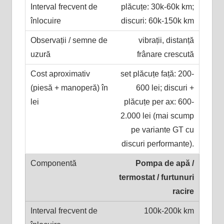
plăcuțe: 30k-60k km;
discuri: 60k-150k km
vibrații, distanță
frânare crescută
set plăcuțe față: 200-
600 lei; discuri +
plăcuțe per ax: 600-
2.000 lei (mai scump
pe variante GT cu
discuri performante).
Pompa de apă /
termostat / furtunuri
racire
100k-200k km