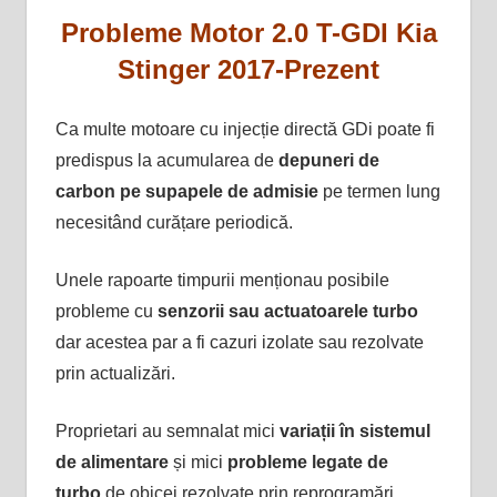
Probleme Motor 2.0 T-GDI Kia
Stinger 2017-Prezent
Ca multe motoare cu injecție directă GDi poate fi
predispus la acumularea de
depuneri de
carbon pe supapele de admisie
pe termen lung
necesitând curățare periodică.
Unele rapoarte timpurii menționau posibile
probleme cu
senzorii sau actuatoarele turbo
dar acestea par a fi cazuri izolate sau rezolvate
prin actualizări.
Proprietari au semnalat mici
variații în sistemul
de alimentare
și mici
probleme legate de
turbo
de obicei rezolvate prin reprogramări