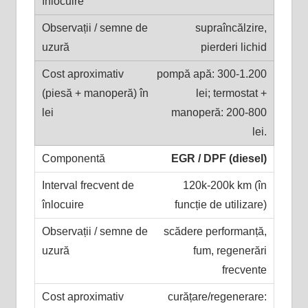
supraîncălzire,
pierderi lichid
pompă apă: 300-1.200
lei; termostat +
manoperă: 200-800
lei.
EGR / DPF (diesel)
120k-200k km (în
funcție de utilizare)
scădere performanță,
fum, regenerări
frecvente
curățare/regenerare: