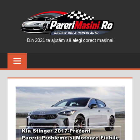
Skip
PAR
to
content
MAȘ
Din 2021 te ajutăm să alegi corect mașina!