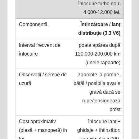
înlocuire turbo nou:
4.000-12.000 lei.
Întinzătoare / lanț
distribuție (3.3 V6)
poate apărea după
120.000-200.000 km
(unele rapoarte)
zgomote la pornire,
bătăi / posibila avarie
gravă dacă se
rupe/tensionează
prost
înlocuire lanț +
ghidaje + întinzător:
aproximativ 5.000-