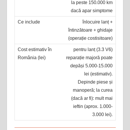
la peste 150.000 km
dacă apar simptome
înlocuire lanț +
întinzătoare + ghidaje
(operație costisitoare)
pentru lanț (3.3 V6)
reparație majoră poate
depăși 5.000-15.000
lei (estimativ).
Depinde piese și
manoperă; la curea
(dacă ar fi): mult mai
ieftin (aprox. 1.000-
3.000 lei).