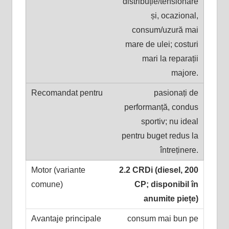
distribuție/tensionare
și, ocazional,
consum/uzură mai
mare de ulei; costuri
mari la reparații
majore.
pasionați de
performanță, condus
sportiv; nu ideal
pentru buget redus la
întreținere.
2.2 CRDi (diesel, 200
CP; disponibil în
anumite piețe)
consum mai bun pe