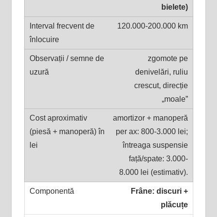
bielete)
120.000-200.000 km
zgomote pe
denivelări, ruliu
crescut, direcție
„moale”
amortizor + manoperă
per ax: 800-3.000 lei;
întreaga suspensie
față/spate: 3.000-
8.000 lei (estimativ).
Frâne: discuri +
plăcuțe