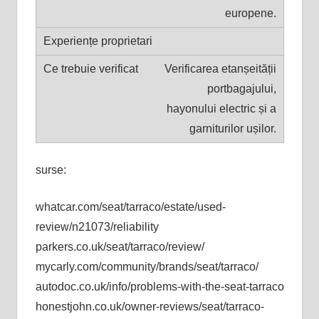
europene.
Verificarea etanșeității
portbagajului,
hayonului electric și a
garniturilor ușilor.
surse:
whatcar.com/seat/tarraco/estate/used-
review/n21073/reliability
parkers.co.uk/seat/tarraco/review/
mycarly.com/community/brands/seat/tarraco/
autodoc.co.uk/info/problems-with-the-seat-tarraco
honestjohn.co.uk/owner-reviews/seat/tarraco-