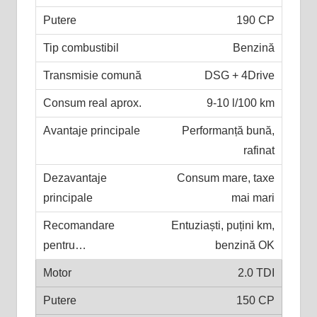
190 CP
Benzină
DSG + 4Drive
9-10 l/100 km
Performanță bună,
rafinat
Consum mare, taxe
mai mari
Entuziaști, puțini km,
benzină OK
2.0 TDI
150 CP