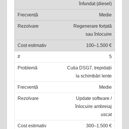
înfundat (diesel)
Medie
Regenerare forțată
sau înlocuire
100–1.500 €
5
Cutia DSG7, trepidații
la schimbări lente
Medie
Update software /
înlocuire ambreiaj
uscat
300–1.500 €