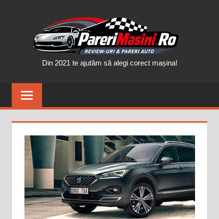
Skip
PAR
to
content
MAȘ
Din 2021 te ajutăm să alegi corect mașina!