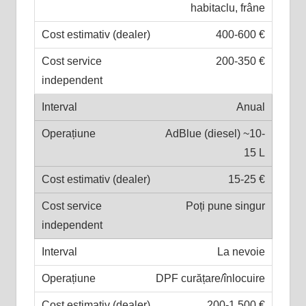
habitaclu, frâne
400-600 €
200-350 €
Anual
AdBlue (diesel) ~10-
15 L
15-25 €
Poți pune singur
La nevoie
DPF curățare/înlocuire
200-1.500 €