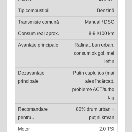
Benzină
Manual / DSG
8-9 l/100 km
Rafinat, bun urban,
consum ok gol, mai
ieftin
Puțin cuplu jos (mai
ales încărcat),
probleme ACT/turbo
lag
80% drum urban +
puțini km/an
2.0 TSI