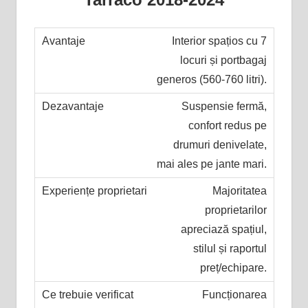
Interior spațios cu 7
locuri și portbagaj
generos (560-760 litri).
Suspensie fermă,
confort redus pe
drumuri denivelate,
mai ales pe jante mari.
Majoritatea
proprietarilor
apreciază spațiul,
stilul și raportul
preț/echipare.
Funcționarea