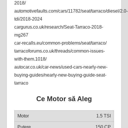
2018/
automotivefaults.com/cars/11782/seat/tarraco/diesel/2.0-
tdi/2018-2024
cargurus.co.uk/research/Seat-Tarraco-2018-
mg267
car-recalls.eu/common-problems/seat/tarraco/
tarracoforums.co.uk/threads/common-issues-
with-them.1018/
autocar.co.uk/car-news/used-cars-nearly-new-
buying-guides/nearly-new-buying-guide-seat-
tarraco
Ce Motor să Aleg
1.5 TSI
150 CP