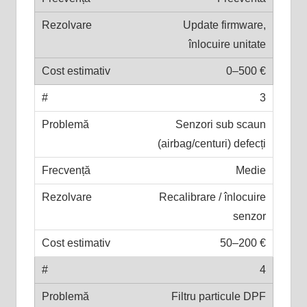
Update firmware,
înlocuire unitate
0–500 €
3
Senzori sub scaun
(airbag/centuri) defecți
Medie
Recalibrare / înlocuire
senzor
50–200 €
4
Filtru particule DPF