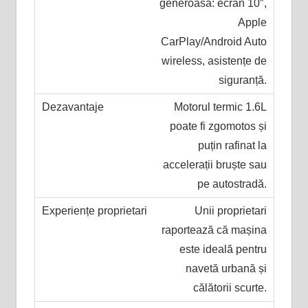
generoasă: ecran 10″,
Apple
CarPlay/Android Auto
wireless, asistențe de
siguranță.
Motorul termic 1.6L
poate fi zgomotos și
puțin rafinat la
accelerații bruște sau
pe autostradă.
Unii proprietari
raportează că mașina
este ideală pentru
navetă urbană și
călătorii scurte.