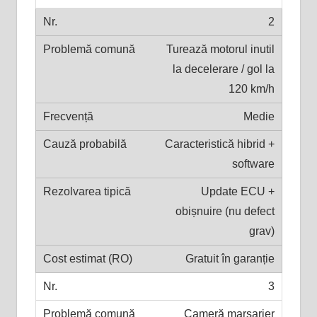
2
Turează motorul inutil
la decelerare / gol la
120 km/h
Medie
Caracteristică hibrid +
software
Update ECU +
obișnuire (nu defect
grav)
Gratuit în garanție
3
Cameră marșarier