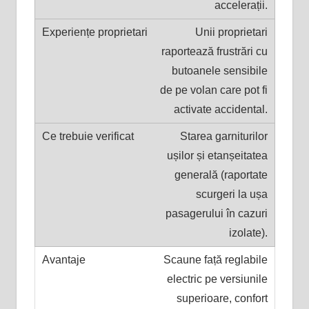
accelerații.
Unii proprietari
raportează frustrări cu
butoanele sensibile
de pe volan care pot fi
activate accidental.
Starea garniturilor
ușilor și etanșeitatea
generală (raportate
scurgeri la ușa
pasagerului în cazuri
izolate).
Scaune față reglabile
electric pe versiunile
superioare, confort