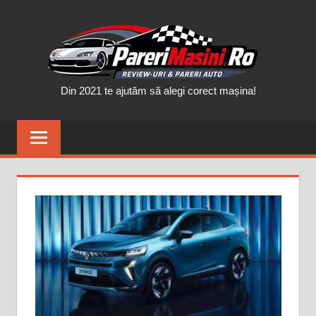
Skip
PAR
to
content
MAȘ
Din 2021 te ajutăm să alegi corect mașina!