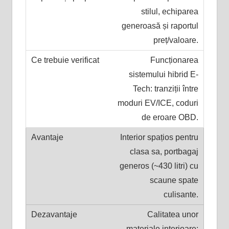
stilul, echiparea
generoasă și raportul
preț/valoare.
Funcționarea
sistemului hibrid E-
Tech: tranziții între
moduri EV/ICE, coduri
de eroare OBD.
Interior spațios pentru
clasa sa, portbagaj
generos (~430 litri) cu
scaune spate
culisante.
Calitatea unor
materiale interioare: