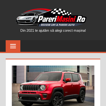
Skip
PAR
to
content
MAȘ
Din 2021 te ajutăm să alegi corect mașina!