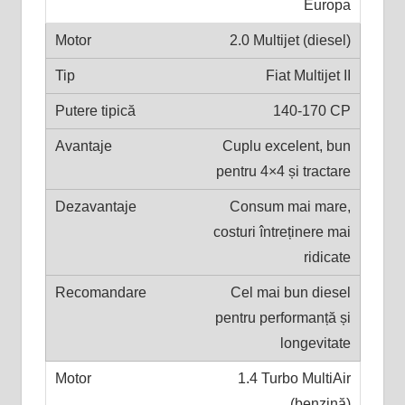
Europa
2.0 Multijet (diesel)
Fiat Multijet II
140-170 CP
Cuplu excelent, bun
pentru 4×4 și tractare
Consum mai mare,
costuri întreținere mai
ridicate
Cel mai bun diesel
pentru performanță și
longevitate
1.4 Turbo MultiAir
(benzină)