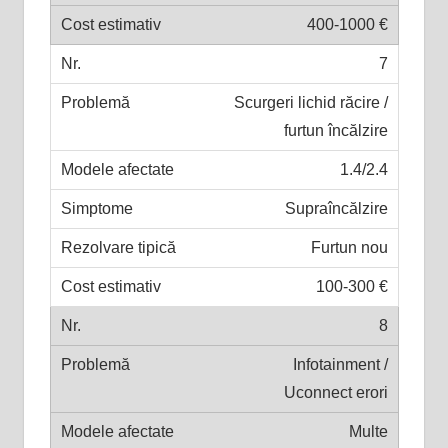
400-1000 €
7
Scurgeri lichid răcire /
furtun încălzire
1.4/2.4
Supraîncălzire
Furtun nou
100-300 €
8
Infotainment /
Uconnect erori
Multe