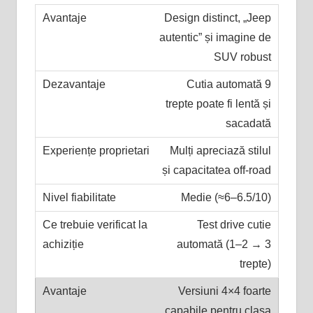
Design distinct, „Jeep
autentic” și imagine de
SUV robust
Cutia automată 9
trepte poate fi lentă și
sacadată
Mulți apreciază stilul
și capacitatea off-road
Medie (≈6–6.5/10)
Test drive cutie
automată (1–2 → 3
trepte)
Versiuni 4×4 foarte
capabile pentru clasa