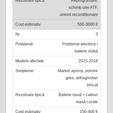
Reprogramare,
schimb ulei ATF,
uneori recondiționare
500-3000 €
3
Probleme electrice /
baterie slabă
2015-2018
Martori aprinși, pornire
grea, airbag/volan
blocat
Baterie nouă + cabluri
masă curate
150-400 €