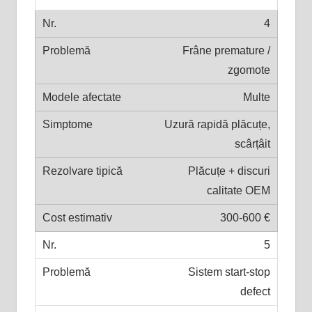
4
Frâne premature /
zgomote
Multe
Uzură rapidă plăcuțe,
scârțâit
Plăcuțe + discuri
calitate OEM
300-600 €
5
Sistem start-stop
defect