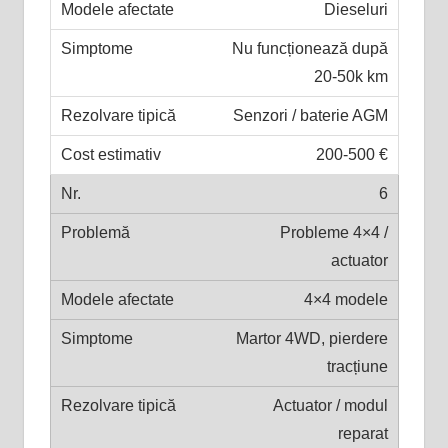
Dieseluri
Nu funcționează după
20-50k km
Senzori / baterie AGM
200-500 €
6
Probleme 4×4 /
actuator
4×4 modele
Martor 4WD, pierdere
tracțiune
Actuator / modul
reparat