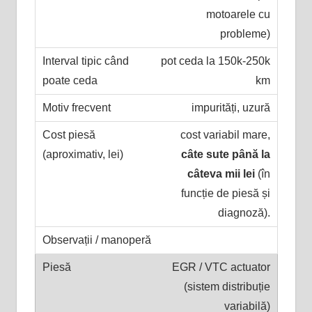
motoarele cu
probleme)
pot ceda la 150k-250k
km
impurități, uzură
cost variabil mare,
câte sute până la
câteva mii lei
(în
funcție de piesă și
diagnoză).
EGR / VTC actuator
(sistem distribuție
variabilă)