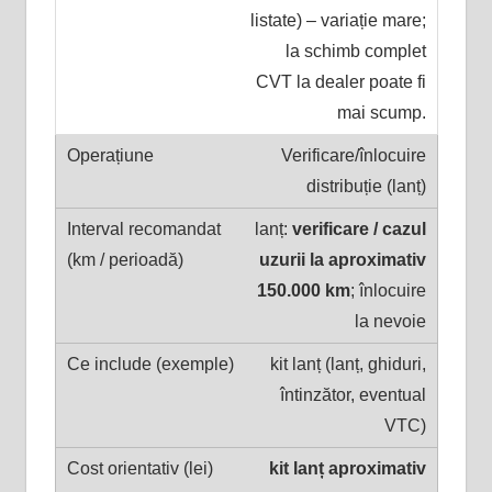
listate) – variație mare;
la schimb complet
CVT la dealer poate fi
mai scump.
Verificare/înlocuire
distribuție (lanț)
lanț:
verificare / cazul
uzurii la aproximativ
150.000 km
; înlocuire
la nevoie
kit lanț (lanț, ghiduri,
întinzător, eventual
VTC)
kit lanț aproximativ