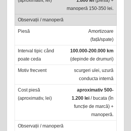
1.800 lei
(piesa) +
manoperă 150-350 lei.
Amortizoare
(față/spate)
100.000-200.000 km
(depinde de drumuri)
scurgeri ulei, uzură
conducta internă
aproximativ 500-
1.200 lei
/ bucata (în
funcție de marcă) +
manoperă.