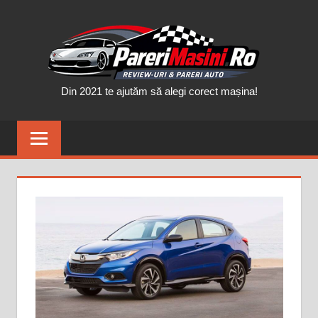
Skip
PAR
to
content
MAȘ
Din 2021 te ajutăm să alegi corect mașina!