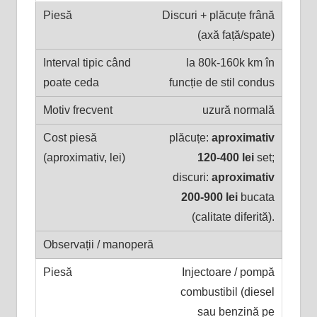
Discuri + plăcuțe frână
(axă față/spate)
la 80k-160k km în
funcție de stil condus
uzură normală
plăcuțe:
aproximativ
120-400 lei
set;
discuri:
aproximativ
200-900 lei
bucata
(calitate diferită).
Injectoare / pompă
combustibil (diesel
sau benzină pe