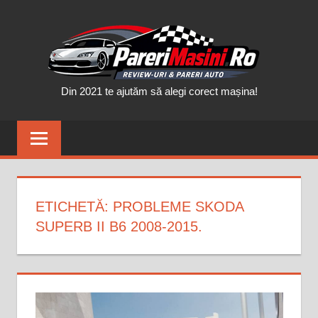
Skip
PAR
to
content
MAȘ
Din 2021 te ajutăm să alegi corect mașina!
ETICHETĂ:
PROBLEME SKODA
SUPERB II B6 2008-2015.