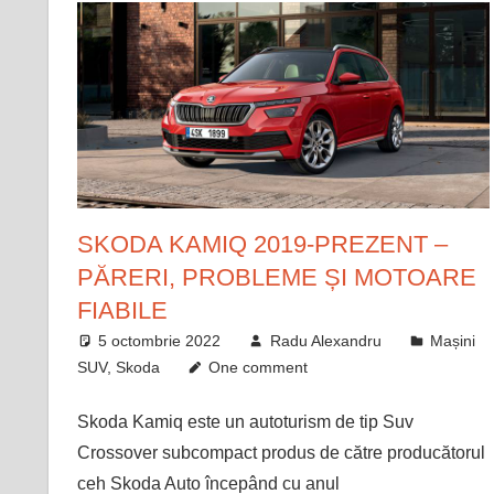
SKODA KAMIQ 2019-PREZENT –
PĂRERI, PROBLEME ȘI MOTOARE
FIABILE
5 octombrie 2022
Radu Alexandru
Mașini
SUV
,
Skoda
One comment
Skoda Kamiq este un autoturism de tip Suv
Crossover subcompact produs de către producătorul
ceh Skoda Auto începând cu anul