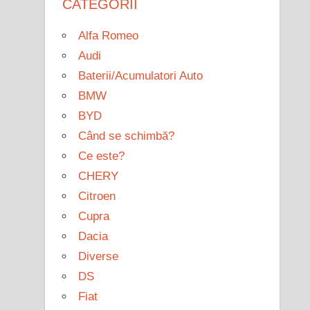
CATEGORII
Alfa Romeo
Audi
Baterii/Acumulatori Auto
BMW
BYD
Când se schimbă?
Ce este?
CHERY
Citroen
Cupra
Dacia
Diverse
DS
Fiat