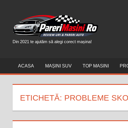
Skip
to
PAR
content
MAȘI
Din 2021 te ajutăm să alegi corect mașina!
ACASA
MAȘINI SUV
TOP MASINI
PR
ETICHETĂ:
PROBLEME SKO