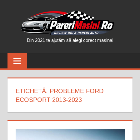
Skip
PAR
to
content
MAȘ
Din 2021 te ajutăm să alegi corect mașina!
ETICHETĂ:
PROBLEME FORD
ECOSPORT 2013-2023