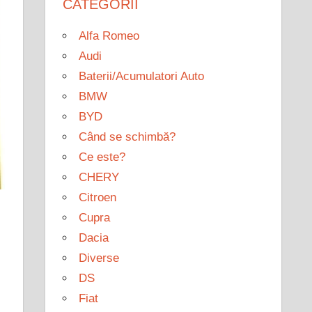
CATEGORII
Alfa Romeo
Audi
Baterii/Acumulatori Auto
BMW
BYD
Când se schimbă?
Ce este?
CHERY
Citroen
Cupra
Dacia
Diverse
DS
Fiat