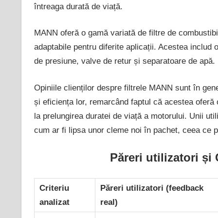
întreaga durată de viață.
MANN oferă o gamă variată de filtre de combustibil,
adaptabile pentru diferite aplicații. Acestea includ o
de presiune, valve de retur și separatoare de apă.
Opiniile clienților despre filtrele MANN sunt în gene
și eficiența lor, remarcând faptul că acestea oferă o
la prelungirea duratei de viață a motorului. Unii ut
cum ar fi lipsa unor cleme noi în pachet, ceea ce po
Păreri utilizatori ș
Criteriu
Păreri utilizatori (feedback
analizat
real)