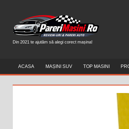
Skip
to
PAR
content
MAȘI
Din 2021 te ajutăm să alegi corect mașina!
ACASA
MAȘINI SUV
TOP MASINI
PR