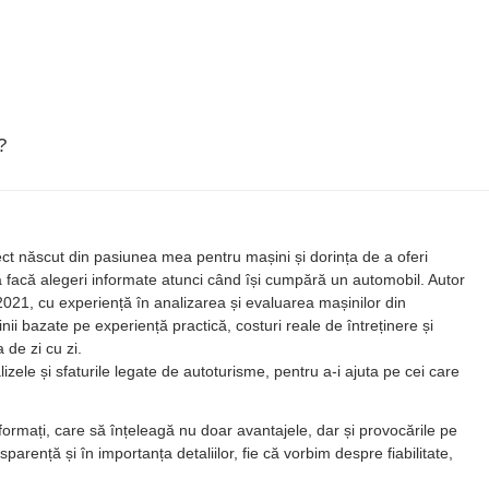
?
ect născut din pasiunea mea pentru mașini și dorința de a oferi
 să facă alegeri informate atunci când își cumpără un automobil. Autor
2021, cu experiență în analizarea și evaluarea mașinilor din
inii bazate pe experiență practică, costuri reale de întreținere și
 de zi cu zi.
lizele și sfaturile legate de autoturisme, pentru a-i ajuta pe cei care
ormați, care să înțeleagă nu doar avantajele, dar și provocările pe
arență și în importanța detaliilor, fie că vorbim despre fiabilitate,