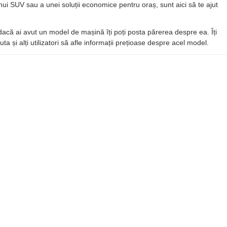
nui SUV sau a unei soluții economice pentru oraș, sunt aici să te ajut
r dacă ai avut un model de mașină îți poți posta părerea despre ea. Îți
ta și alți utilizatori să afle informații prețioase despre acel model.