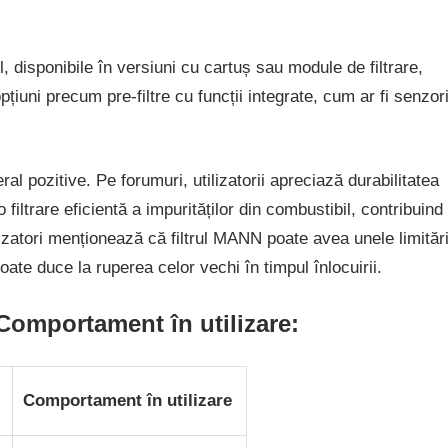
 disponibile în versiuni cu cartuș sau module de filtrare,
pțiuni precum pre-filtre cu funcții integrate, cum ar fi senzor
ral pozitive. Pe forumuri, utilizatorii apreciază durabilitatea
 filtrare eficientă a impurităților din combustibil, contribuind
ilizatori menționează că filtrul MANN poate avea unele limitări
ate duce la ruperea celor vechi în timpul înlocuirii.
i Comportament în utilizare:
Comportament în utilizare