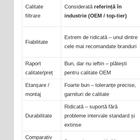
Calitate
Considerată
referință în
filtrare
industrie (OEM / top-tier)
Extrem de ridicată – unul dintre
Fiabilitate
cele mai recomandate branduri
Raport
Bun, dar nu ieftin – plătești
calitate/preț
pentru calitate OEM
Etanșare /
Foarte bun – toleranțe precise,
montaj
garnituri de calitate
Ridicată – suportă fără
Durabilitate
probleme intervale standard și
extinse
Comparativ