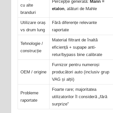
Percepție generală:
Mann =
cu alte
etalon
, alături de Mahle
branduri
Utilizare oraș
Fără diferențe relevante
vs drum lung
raportate
Material filtrant de înaltă
Tehnologie /
eficiență + supape anti-
construcție
retur/bypass bine calibrate
Furnizor pentru numeroși
OEM / origine
producători auto (inclusiv grup
VAG și alții)
Foarte rare; majoritatea
Probleme
utilizatorilor îl consideră „fără
raportate
surprize”