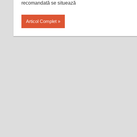
recomandată se situează
Articol Complet