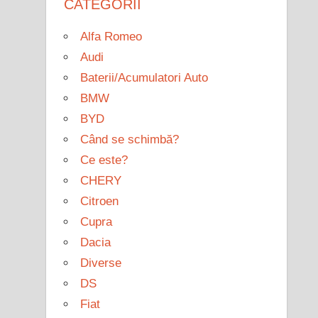
CATEGORII
Alfa Romeo
Audi
Baterii/Acumulatori Auto
BMW
BYD
Când se schimbă?
Ce este?
CHERY
Citroen
Cupra
Dacia
Diverse
DS
Fiat