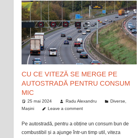
CU CE VITEZĂ SE MERGE PE
AUTOSTRADĂ PENTRU CONSUM
MIC
25 mai 2024
Radu Alexandru
Diverse
,
Mașini
Leave a comment
Pe autostradă, pentru a obține un consum bun de
combustibil și a ajunge într-un timp util, viteza