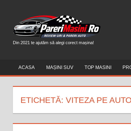
Skip
to
PAR
content
MAȘI
Din 2021 te ajutăm să alegi corect mașina!
ACASA
MAȘINI SUV
TOP MASINI
PR
ETICHETĂ:
VITEZA PE AUT