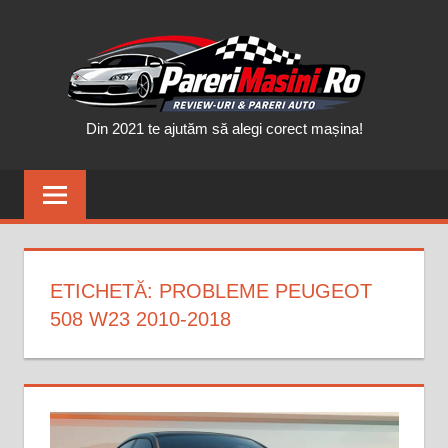
Skip
PAR
to
content
MAȘ
Din 2021 te ajutăm să alegi corect mașina!
ETICHETĂ:
PROBLEME PEUGEOT
508 W23 2010-2018