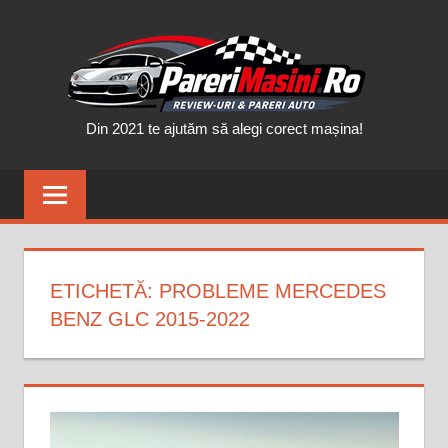
Skip
PAR
to
content
MAȘ
Din 2021 te ajutăm să alegi corect mașina!
ETICHETĂ:
PROBLEME MERCEDES
BENZ GLC 2015-2022