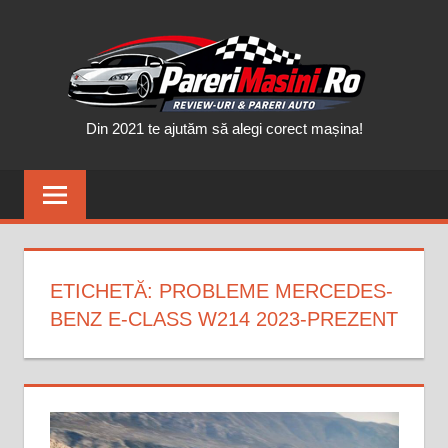
Skip
PAR
to
content
MAȘ
Din 2021 te ajutăm să alegi corect mașina!
ETICHETĂ:
PROBLEME MERCEDES-
BENZ E-CLASS W214 2023-PREZENT