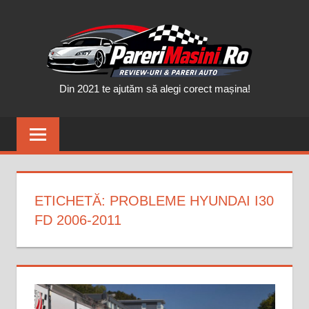
Skip
PAR
to
content
MAȘ
Din 2021 te ajutăm să alegi corect mașina!
ETICHETĂ:
PROBLEME HYUNDAI I30
FD 2006-2011