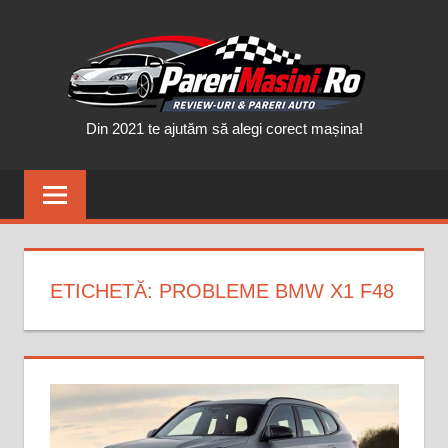
Skip
PAR
to
content
MAȘ
Din 2021 te ajutăm să alegi corect mașina!
ETICHETĂ:
PROBLEME BMW X1 F48