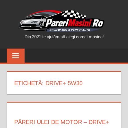
Skip
PAR
to
content
MAȘ
Din 2021 te ajutăm să alegi corect mașina!
ETICHETĂ:
DRIVE+ 5W30
PĂRERI ULEI DE MOTOR – DRIVE+