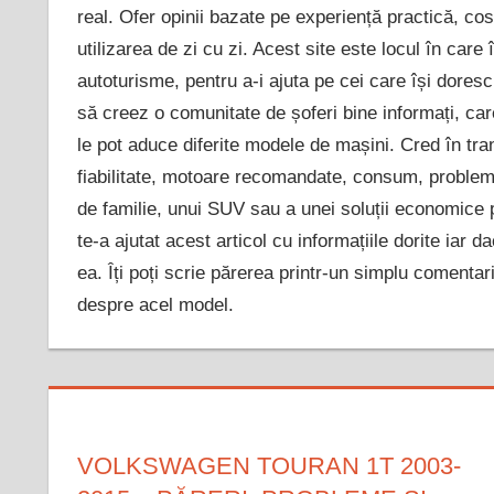
real. Ofer opinii bazate pe experiență practică, cos
utilizarea de zi cu zi. Acest site este locul în care 
autoturisme, pentru a-i ajuta pe cei care își dores
să creez o comunitate de șoferi bine informați, car
le pot aduce diferite modele de mașini. Cred în tran
fiabilitate, motoare recomandate, consum, probleme
de familie, unui SUV sau a unei soluții economice pe
te-a ajutat acest articol cu informațiile dorite iar
ea. Îți poți scrie părerea printr-un simplu comentariu
despre acel model.
VOLKSWAGEN TOURAN 1T 2003-