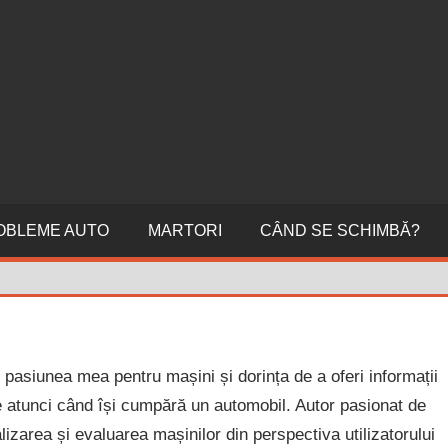
ERI
NI
OBLEME AUTO
MARTORI
CÂND SE SCHIMBĂ?
 pasiunea mea pentru mașini și dorința de a oferi informații
te atunci când își cumpără un automobil. Autor pasionat de
izarea și evaluarea mașinilor din perspectiva utilizatorului