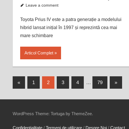
Leave a comment
Toyota Prius IV este a patra generație a modelului
hibrid lansat inițial în 1997 și reprezintă cea mai
mare schimbare
Articol Complet
Paginație
Previous
Next
«
1
2
3
4
…
79
»
Posts
Posts
articole
WordPress Theme: Tortuga by ThemeZee.
Confidentialitate
/
Termeni de utilizare
/
Despre Noi
/
Contact