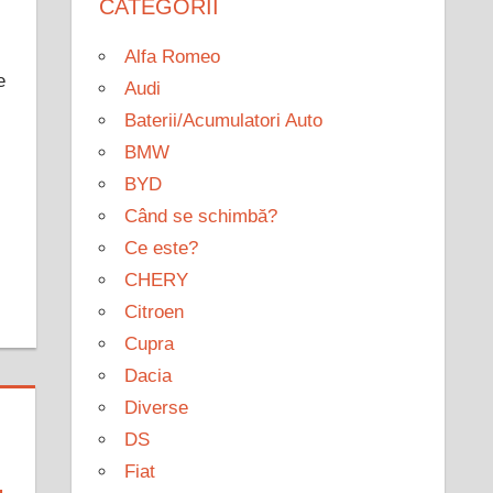
CATEGORII
Alfa Romeo
e
Audi
Baterii/Acumulatori Auto
BMW
BYD
Când se schimbă?
Ce este?
CHERY
Citroen
Cupra
Dacia
Diverse
DS
Fiat