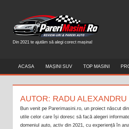
Skip
to
PAR
content
MAȘI
Din 2021 te ajutăm să alegi corect mașina!
ACASA
MAȘINI SUV
TOP MASINI
PR
AUTOR:
RADU ALEXANDRU
Bun venit pe Parerimasini.ro, un proiect născut din
utile celor care își doresc să facă alegeri informa
domeniul auto, activ din 2021, cu experiență în anal