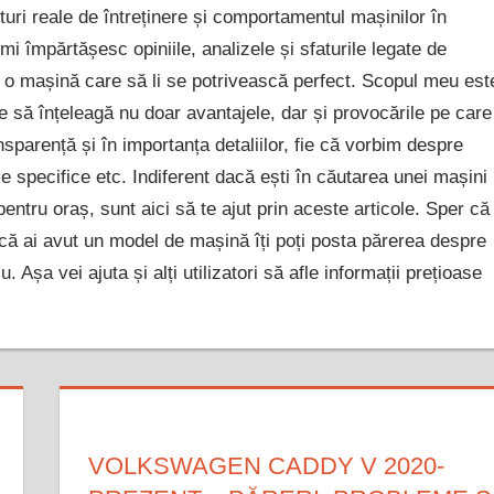
turi reale de întreținere și comportamentul mașinilor în
îmi împărtășesc opiniile, analizele și sfaturile legate de
c o mașină care să li se potrivească perfect. Scopul meu est
e să înțeleagă nu doar avantajele, dar și provocările pe care
sparență și în importanța detaliilor, fie că vorbim despre
 specifice etc. Indiferent dacă ești în căutarea unei mașini
ntru oraș, sunt aici să te ajut prin aceste articole. Sper că
 dacă ai avut un model de mașină îți poți posta părerea despre
. Așa vei ajuta și alți utilizatori să afle informații prețioase
VOLKSWAGEN CADDY V 2020-